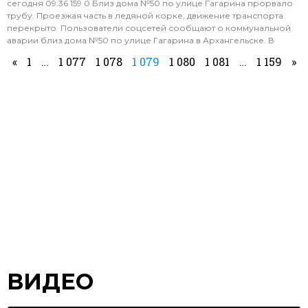
сегодня 09:36 159 0 Близ дома №50 по улице Гагарина прорвало
трубу. Проезжая часть в ледяной корке, движение транспорта
перекрыто. Пользователи соцсетей сообщают о коммунальной
аварии близ дома №50 по улице Гагарина в Архангельске. В
«
1
…
1 077
1 078
1 079
1 080
1 081
…
1 159
»
ВИДЕО