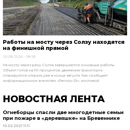
Работы на мосту через Солзу находятся
на финишной прямой
05.08.2026
08:56
На мосту через реку Солза завершаются основные работы.
Объект готов на 90 процентов, движение транспорта
планируется открыть уже в конце августа. Как сообщает
информационное агентство «Регион 29», мостовой
НОВОСТНАЯ ЛЕНТА
Огнеборцы спасли две многодетные семьи
при пожаре в «деревяшке» на Бревеннике
10.02.2021
11:11