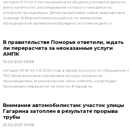
сегодня 10:01 24 0 На чиновников возбудили уголовное дело по
факту халатности, расследование которого находится на
контроле прокуратуры. Детям предоставят новые квартиры вне
очереди. В Верхнетоемском районе по материалам
прокурорской проверки возбуждено уголовное дело о
В правительстве Поморья ответили, ждать
ли перерасчета за неоказанные услуги
АМПК
10.02.2021
09:59
сегодня 09:59 40 0 В 2020 году в тариф за услуги по обращению с
ТКО была включена сортировка мусора, которая не
производилась. В минлеспроме четко ответить, когда будет
произведен перерасчет не смогли. В тариф за
Внимание автомобилистам: участок улицы
Гагарина затоплен в результате прорыва
трубы
10.02.2021
09:36