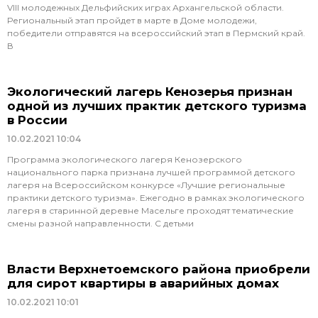
VIII молодежных Дельфийских играх Архангельской области.
Региональный этап пройдет в марте в Доме молодежи,
победители отправятся на всероссийский этап в Пермский край.
В
Экологический лагерь Кенозерья признан
одной из лучших практик детского туризма
в России
10.02.2021
10:04
Программа экологического лагеря Кенозерского
национального парка признана лучшей программой детского
лагеря на Всероссийском конкурсе «Лучшие региональные
практики детского туризма». Ежегодно в рамках экологического
лагеря в старинной деревне Масельге проходят тематические
смены разной направленности. С детьми
Власти Верхнетоемского района приобрели
для сирот квартиры в аварийных домах
10.02.2021
10:01