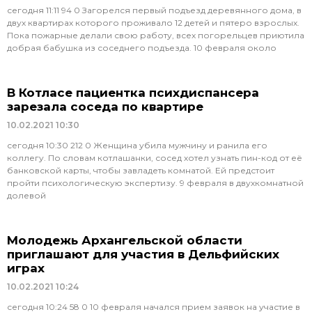
сегодня 11:11 94 0 Загорелся первый подъезд деревянного дома, в
двух квартирах которого проживало 12 детей и пятеро взрослых.
Пока пожарные делали свою работу, всех погорельцев приютила
добрая бабушка из соседнего подъезда. 10 февраля около
В Котласе пациентка психдиспансера
зарезала соседа по квартире
10.02.2021
10:30
сегодня 10:30 212 0 Женщина убила мужчину и ранила его
коллегу. По словам котлашанки, сосед хотел узнать пин-код от её
банковской карты, чтобы завладеть комнатой. Ей предстоит
пройти психологическую экспертизу. 9 февраля в двухкомнатной
долевой
Молодежь Архангельской области
приглашают для участия в Дельфийских
играх
10.02.2021
10:24
сегодня 10:24 58 0 10 февраля начался прием заявок на участие в