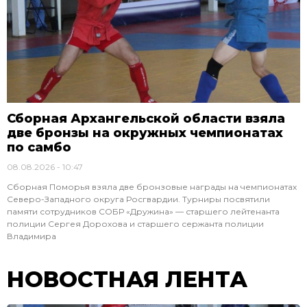
Сборная Архангельской области взяла
две бронзы на окружных чемпионатах
по самбо
08.08.2026
10:47
Сборная Поморья взяла две бронзовые награды на чемпионатах
Северо-Западного округа Росгвардии. Турниры посвятили
памяти сотрудников СОБР «Дружина» — старшего лейтенанта
полиции Сергея Дорохова и старшего сержанта полиции
Владимира
НОВОСТНАЯ ЛЕНТА