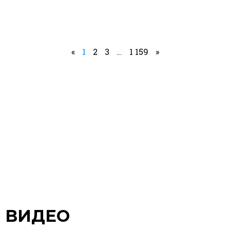
«
1
2
3
…
1 159
»
ВИДЕО