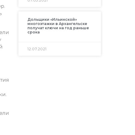
07.05.2021
р.
ь
Дольщики «Ильинской»
многоэтажки в Архангельске
получат ключи на год раньше
тели
срока
у
й
12.07.2021
ития
ки.
тели