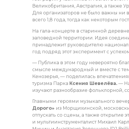
Великобритания, Австралия, а также Ур
Для организаторов не было важны ни в
всего 1,8 года, тогда как некоторым гост
На гала-концерте в старинной деревне
заповедной территории. Идея соедин
принадлежит руководителю национальн
год подряд этот эксперимент с успехом
— Публика в этом году невероятно бла
смысле международный и вместе с те
Кенозерья, — поделилась впечатления
туризма Парка
Ксения Шевелёва.
— На
изучают разнообразие фольклорной, с
Главными героями музыкального вече
Дорого»
из Морщихинской, московск
отпускать со сцены, а также открытие 
и мультиинструменталист Михаил Карл
Минин и Анастасия Зеленцова (DJ Brilli