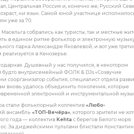
ал, Центральная Россия и, конечно же, Русский Севе
озраст, ни язык. Самой юной участнице исполнилос
ям уже за 70.
 Масельга собрались как туристы, так и местные жи
ить в едином ритме фольклор и электронную музык
ого парка Александре Яковлевой, и вот уже трети
 реализуется в Кенозерье.
годарная. Душевный у нас получился, в некотором
м будто внутрисемейный ФОЛК & DJs «Созвучие
ми соорганизатор события, специалист отдела разв
м вновь удалось объединить поколения, которые
овременной электронной и инструментальной музы
ра стали фольклорный коллектив
«Любо-
ий ансамбль
«ТОП-Вечёра»
, которого зрители не хо
этого года — коллектив
Kehta
с берегов Белого моря
ос. За диджейскими пультами блистали Константин
antgreen).