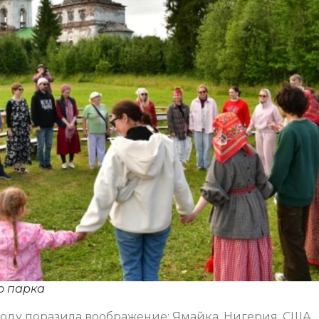
о парка
 году поразила воображение: Ямайка, Нигерия, США,