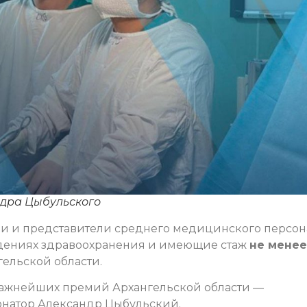
ндра Цыбульского
ачи и представители среднего медицинского персон
дениях здравоохранения и имеющие стаж
не менее
гельской области.
 важнейших премий Архангельской области —
натор Александр Цыбульский.