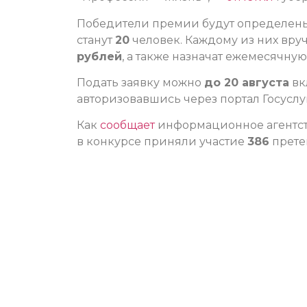
Победители премии будут определены 
станут
20
человек. Каждому из них вру
рублей
, а также назначат ежемесячну
Подать заявку можно
до 20 августа
вк
авторизовавшись через портал Госуслуг
Как
сообщает
информационное агентств
в конкурсе приняли участие
386
претен