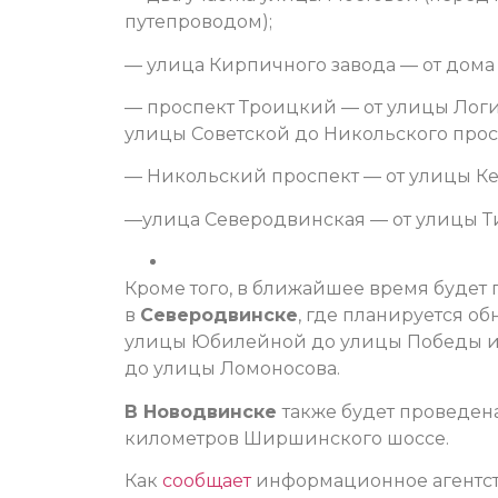
путепроводом);
— улица Кирпичного завода — от дома
— проспект Троицкий — от улицы Логи
улицы Советской до Никольского прос
— Никольский проспект — от улицы К
—улица Северодвинская — от улицы Т
Кроме того, в ближайшее время будет
в
Северодвинске
, где планируется о
улицы Юбилейной до улицы Победы и 
до улицы Ломоносова.
В Новодвинске
также будет проведен
километров Ширшинского шоссе.
Как
сообщает
информационное агентств