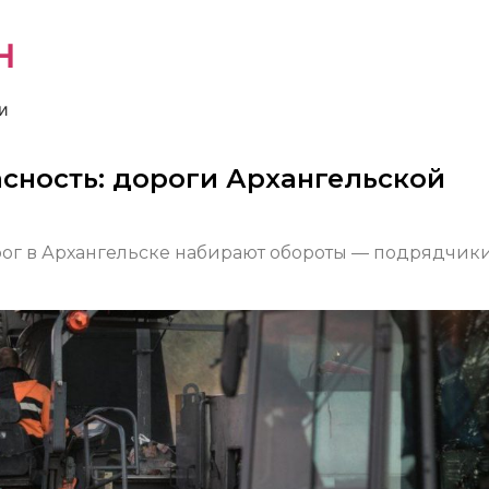
н
и
сность: дороги Архангельской
ог в Архангельске набирают обороты — подрядчики