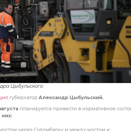
ндра Цыбульского
щил
губернатор
Александр Цыбульский.
августа
планируется привести в нормативное сост
 них:
 мостом через Соломбалку и между мостом и