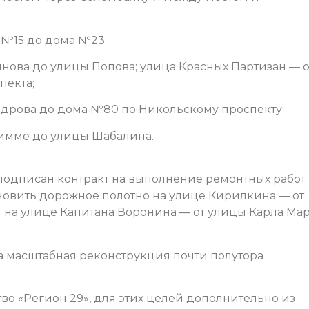
 №15 до дома №23;
нова до улицы Попова; улица Красных Партизан — о
пекта;
едрова до дома №80 по Никольскому проспекту;
имме до улицы Шабалина.
 подписан контракт на выполнение ремонтных работ
бновить дорожное полотно на улице Кирилкина — от
на улице Капитана Воронина — от улицы Карла Ма
а масштабная реконструкция почти полутора
о «Регион 29», для этих целей дополнительно из