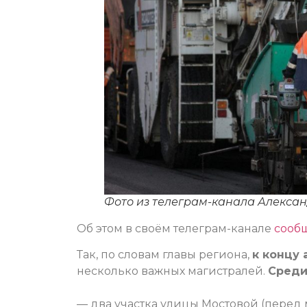
Фото из телеграм-канала Алекса
Об этом в своём телеграм-канале
сооб
Так, по словам главы региона,
к концу 
несколько важных магистралей.
Среди
— два участка улицы Мостовой (перед