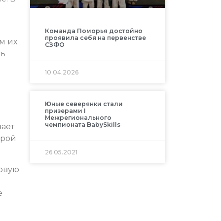
Команда Поморья достойно
проявила себя на первенстве
м их
СЗФО
ть
10.04.2026
Юные северянки стали
призерами I
Межрегионального
чемпионата BabySkills
вает
ерой
26.05.2021
ровую
е