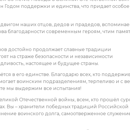
н Годом поддержки и единства, что придает особое
двигом наших отцов, дедов и прадедов, вспоминае
ова благодарности современным героям, чтим памя
ов достойно продолжает славные традиции
тоят на страже безопасности и независимости
едливость, настоящее и будущее страны.
ётся в его единстве. Благодарю всех, кто поддержи
могает воинским подразделениям, терпеливо и с в
сте мы выдержим все испытания!
Великой Отечественной войны, всем, кто прошёл су
ках. Вы – хранители победных традиций Российской
лнение воинского долга, самоотверженное служени