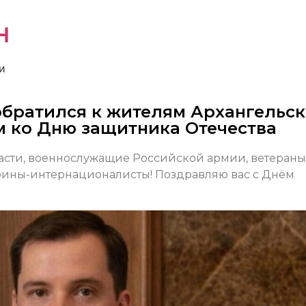
н
и
братился к жителям Архангельс
м ко Дню защитника Отечества
асти, военнослужащие Российской армии, ветераны
оины-интернационалисты! Поздравляю вас с Днём