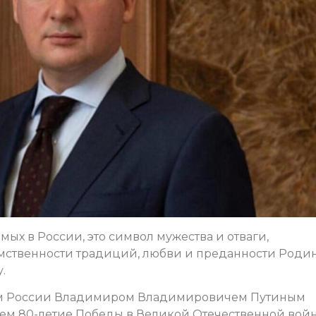
мых в России, это символ мужества и отваги,
мственности традиций, любви и преданности Родин
.
том России Владимиром Владимировичем Путиным
аем 80-летие Победы в Великой Отечественной войн