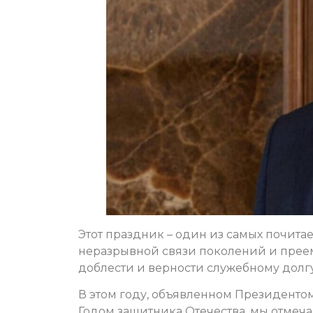
Этот праздник – один из самых почитае
неразрывной связи поколений и прее
доблести и верности служебному долгу
В этом году, объявленном Президен
Годом защитника Отечества, мы отмеч