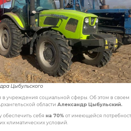
ндра Цыбульского
я в учреждения социальной сферы. Об этом в своем
Архангельской области
Александр Цыбульский.
у обеспечить себя
на 70%
от имеющейся потребнос
их климатических условий.