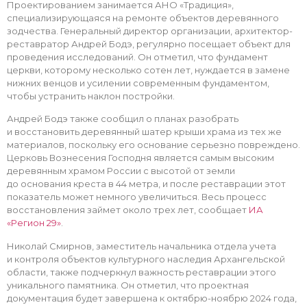
Проектированием занимается АНО «Традиция»,
специализирующаяся на ремонте объектов деревянного
зодчества. Генеральный директор организации, архитектор-
реставратор Андрей Бодэ, регулярно посещает объект для
проведения исследований. Он отметил, что фундамент
церкви, которому несколько сотен лет, нуждается в замене
нижних венцов и усилении современным фундаментом,
чтобы устранить наклон постройки.
Андрей Бодэ также сообщил о планах разобрать
и восстановить деревянный шатер крыши храма из тех же
материалов, поскольку его основание серьезно повреждено.
Церковь Вознесения Господня является самым высоким
деревянным храмом России с высотой от земли
до основания креста в 44 метра, и после реставрации этот
показатель может немного увеличиться. Весь процесс
восстановления займет около трех лет, сообщает
ИА
«Регион 29»
.
Николай Смирнов, заместитель начальника отдела учета
и контроля объектов культурного наследия Архангельской
области, также подчеркнул важность реставрации этого
уникального памятника. Он отметил, что проектная
документация будет завершена к октябрю-ноябрю 2024 года,