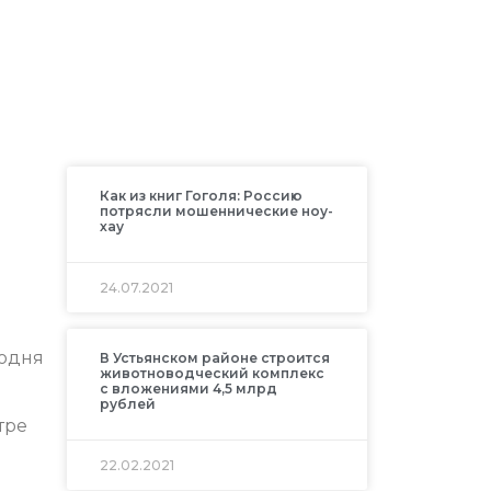
Как из книг Гоголя: Россию
потрясли мошеннические ноу-
хау
24.07.2021
годня
В Устьянском районе строится
животноводческий комплекс
с вложениями 4,5 млрд
рублей
тре
22.02.2021