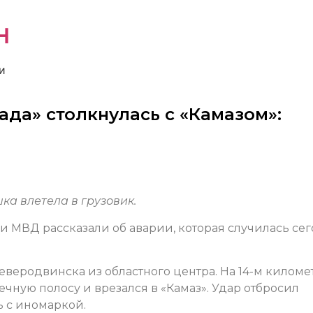
н
и
да» столкнулась с «Камазом»:
ка влетела в грузовик.
и МВД рассказали об аварии, которая случилась се
еверодвинска из областного центра. На 14-м киломе
ечную полосу и врезался в «Камаз». Удар отбросил
ь с иномаркой.