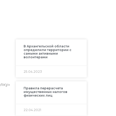
В Архангельской области
определили территории с
самыми активными
волонтерами
25.04.2023
ёлку»
Правила перерасчета
имущественных налогов
физических лиц
22.04.2021