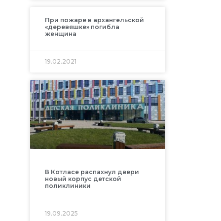
При пожаре в архангельской
«деревяшке» погибла
женщина
19.02.2021
В Котласе распахнул двери
новый корпус детской
поликлиники
19.09.2025