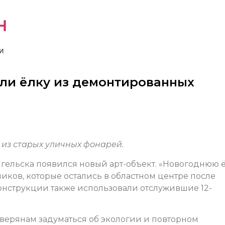
н
и
или ёлку из демонтированных
 из старых уличных фонарей.
нгельска появился новый арт-объект. «Новогоднюю 
ников, которые остались в областном центре после
нструкции также использовали отслужившие 12-
еверянам задуматься об экологии и повторном