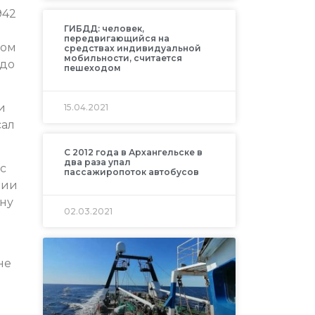
942
ГИБДД: человек,
передвигающийся на
ком
средствах индивидуальной
мобильности, считается
 до
пешеходом
и
15.04.2021
сал
С 2012 года в Архангельске в
два раза упал
с
пассажиропоток автобусов
нии
ну
02.03.2021
не