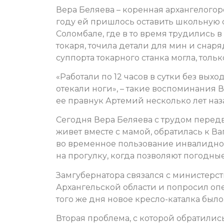
Вера Беляева – коренная архангелогоро
году ей пришлось оставить школьную 
Соломбале, где в то время трудились 
токаря, точила детали для мин и снаря
суппорта токарного станка могла, тольк
«Работали по 12 часов в сутки без выхо
отекали ноги», – такие воспоминания
ее правнук Артемий несколько лет наз
Сегодня Вера Беляева с трудом передви
живет вместе с мамой, обратилась к В
во временное пользование инвалидно
на прогулку, когда позволяют погодные
Замгубернатора связался с министерст
Архангельской области и попросил опе
того же дня новое кресло-каталка был
Вторая проблема, с которой обратили