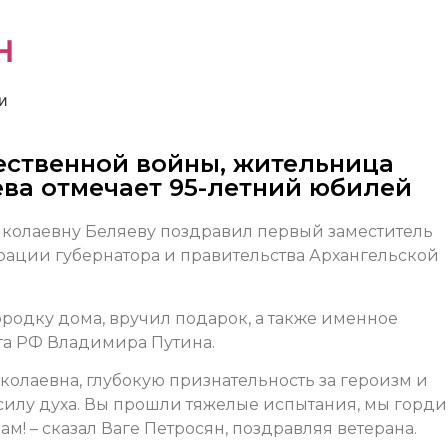
н
и
ественной войны, жительница
ева отмечает 95-летний юбилей
олаевну Беляеву поздравил первый заместитель
рации губернатора и правительства Архангельской
родку дома, вручил подарок, а также именное
та РФ Владимира Путина.
колаевна, глубокую признательность за героизм и
 силу духа. Вы прошли тяжелые испытания, мы горд
! – сказал Ваге Петросян, поздравляя ветерана.