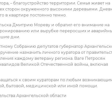
ора, – благоустройство территории. Семья живет на
всех сторон окруженного высокими деревьями. Днев
его в квартире постоянно темно.
ельска Дмитрию Мореву и обратил его внимание на
кронированию или вырубке переросших и аварийн
йшие дни.
стному Собранию депутатов губернатор Архангельс
ручение назначить личного куратора от правительс
вления каждому ветерану региона. Ваге Петросян
инвалидов Великой Отечественной войны, включая
бращаться к своим кураторам по любым возникающи
ной, бытовой, медицинской или иной помощи.
льства Архангельской области