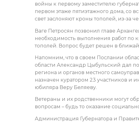
войны к первому заместителю губернат
первом этаже пятиэтажного дома, со 
свет заслоняют кроны тополей, из-за ч
Ваге Петросян позвонил главе Арханг
необходимость выполнения работ по 
тополей. Вопрос будет решен в ближа
Напомним, что в своем Послании обла
области Александр Цыбульский дал по
региона и органов местного самоупра
назначен куратором 23 участников и 
юбиляра Веру Беляеву.
Ветераны и их родственники могут о
вопросам – будь то оказание социаль
Администрация Губернатора и Правите