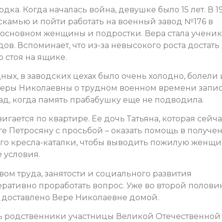
дка. Когда началась война, девушке было 15 лет. В 1
скамью и пойти работать на военный завод №176 в
в основном женщины и подростки. Вера стала учени
дов. Вспоминает, что из-за невысокого роста достать
о стоя на ящике.
дных, в заводских цехах было очень холодно, болели 
 Веры Николаевны о трудном военном времени запи
ад, когда память прабабушку еще не подводила.
гается по квартире. Ее дочь Татьяна, которая сейча
аге Петросяну с просьбой – оказать помощь в получе
го кресла-каталки, чтобы выводить пожилую женщи
 условия.
вом труда, занятости и социального развития
ративно проработать вопрос. Уже во второй полови
о доставлено Вере Николаевне домой.
сь родственники участницы Великой Отечественной