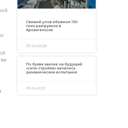
ной
Свежий улов объемом 130
тонн разгрузили в
Архангельске
ых
30.04.2026
кой
тва
По букве закона: на будущей
«сити-стройке» начались
динамические испытания
05.04.2021
м