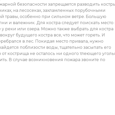
ожарной безопасности запрещается разводить костр
никах, на лесосеках, захламленных порубочными
хой травы, особенно при сильном ветре. Большую
ни и валежник. Для костра следует поискать место 
 у реки или озера. Можно также выбрать для костра
вокруг будущего костра все, что может гореть. И
еребрался в лес. Покидая место привала, нужно
найдется поблизости воды, тщательно засыпать его
о от кострища не осталось ни одного тлеющего уголь
ть. В случае возникновения пожара звоните по