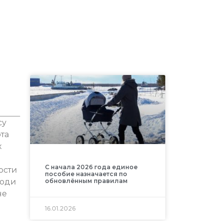
су
эта
х
С начала 2026 года единое
ости
пособие назначается по
люди
обновлённым правилам
не
16.01.2026