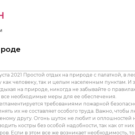
н
и
ироде
уста 2021
Простой отдых на природе с палаткой, в ле
у как человеку, так и целым населенным пунктам. И 
тдыхая на природе, никогда не забывайте о правила
 все необходимые меры для ее обеспечения.
регламентируется требованиями пожарной безопасн
лнять их не составляет особого труда. Важно, чтобы 
еному другу. Огонь шуток не любит и оплошностей 
водить костры без особой надобности, так как от них
в. Если в этом все же возникает необходимость, то