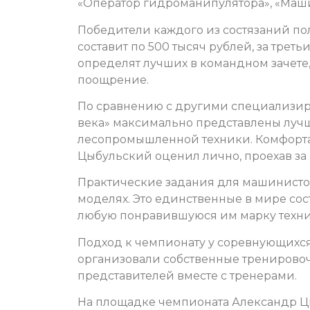
«Оператор гидроманипулятора», «Маши
Победители каждого из состязаний пол
составит по 500 тысяч рублей, за треть
определят лучших в командном зачете
поощрение.
По сравнению с другими специализиро
века» максимально представлены луч
лесопромышленной техники. Комфорта
Цыбульский оценил лично, проехав за 
Практические задания для машинисто
моделях. Это единственные в мире сос
любую понравившуюся им марку техни
Подход к чемпионату у соревнующихс
организовали собственные тренировоч
представителей вместе с тренерами.
На площадке чемпионата Александр Ц