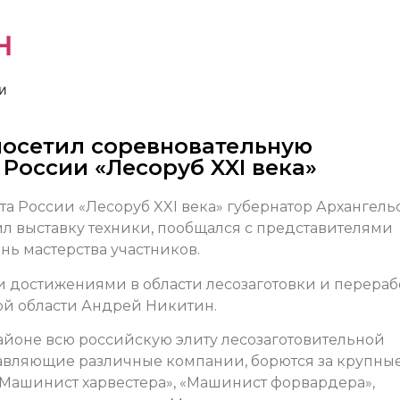
н
и
осетил соревновательную
России «Лесоруб XXI века»
а России «Лесоруб XXI века» губернатор Архангель
л выставку техники, пообщался с представителями
нь мастерства участников.
и достижениями в области лесозаготовки и перераб
ой области Андрей Никитин.
айоне всю российскую элиту лесозаготовительной
вляющие различные компании, борются за крупны
Машинист харвестера», «Машинист форвардера»,