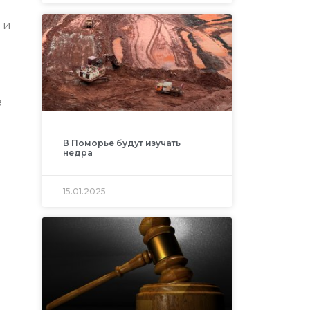
 и
е
В Поморье будут изучать
недра
15.01.2025