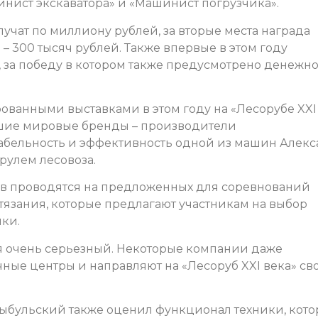
нист экскаватора» и «Машинист погрузчика».
учат по миллиону рублей, за вторые места награда
и – 300 тысяч рублей. Также впервые в этом году
, за победу в котором также предусмотрено денежн
ванными выставками в этом году на «Лесорубе XXI
шие мировые бренды – производители
бельность и эффективность одной из машин Алек
рулем лесовоза.
в проводятся на предложенных для соревнований
тязания, которые предлагают участникам на выбор
ки.
я очень серьезный. Некоторые компании даже
ные центры и направляют на «Лесоруб XXI века» св
ыбульский также оценил функционал техники, кото