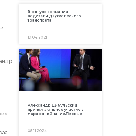
В фокусе внимания —
водители двухколесного
транспорта
ое
19.04.2021
сандр
Александр Цыбульский
принял активное участие в
оих
марафоне Знание.Первые
05.11.2024
рая