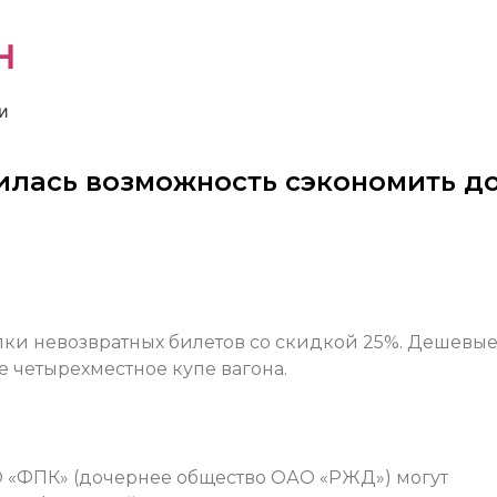
н
и
илась возможность сэкономить д
ки невозвратных билетов со скидкой 25%. Дешевы
е четырехместное купе вагона.
«ФПК» (дочернее общество ОАО «РЖД») могут