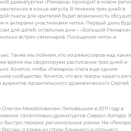
ой драматургии «Ремарка» проходит в новом реги
ангельске в конце августа. В течение трех дней в
ждой пьесы для зрителей будет возможность обсуди
ом и актерами-участниками читки. Первый день буд
ам для детей, остальные дни – «Большой Ремарке»
сколько встреч-семинаров. Посещение читок и
ьес. Также мы поймем, кто из режиссеров над каки
шее время мы сформируем расписание трех дней и
о. Хочется, чтобы «Ремарка» стала еще одним
ное сообщество. Хочется, что все театры нашего ре
ал директор Архангельского драматического Сергей
н Олегом Михайловичем Липовецким в 2011 году в
ижения талантливых драматургов Северо-Запада. 
с быстро перерос региональные рамки. На «Ремарк
 России, а также из стран ближнего и дальнего