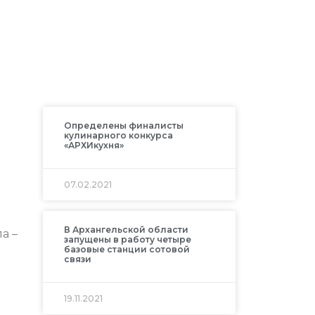
Определены финалисты
кулинарного конкурса
«АРХИкухня»
07.02.2021
В Архангельской области
а –
запущены в работу четыре
базовые станции сотовой
связи
19.11.2021