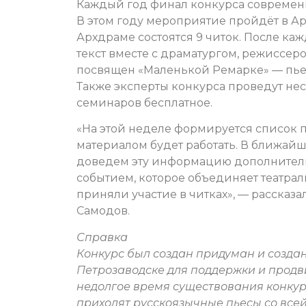
Каждый год финал конкурса современн
В этом году мероприятие пройдёт в Арх
Архдраме состоятся 9 читок. После ка
текст вместе с драматургом, режиссер
посвящен «Маленькой Ремарке» — пьес
Также эксперты конкурса проведут не
семинаров бесплатное.
«На этой неделе формируется список п
материалом будет работать. В ближай
доведем эту информацию дополнительн
событием, которое объединяет театраль
приняли участие в читках», — рассказ
Самодов.
Справка
Конкурс был создан придуман и созда
Петрозаводске для поддержки и продв
недолгое время существования конкур
приходят русскоязычные пьесы со всей