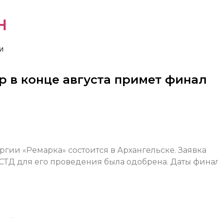
н
и
р в конце августа примет финал
гии «Ремарка» состоится в Архангельске. Заявка
 СТД для его проведения была одобрена. Даты финал