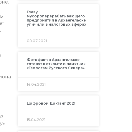
оне.
Главу
ть
мусороперерабатывающего
предприятия в Архангельске
ет
уличили в налоговых аферах
.
08.07.2021
м
Фотофакт: в Архангельске
готовят к открытию памятник
«Геологам Русского Севера»
гиона
14.04.2021
Цифровой Диктант 2021
За
15.04.2021
у»