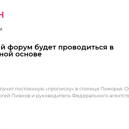
н
и
 форум будет проводиться в
ной основе
лучит постоянную «прописку» в столице Поморья. О
ргей Пивков и руководитель Федерального агентств