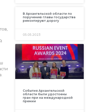
В Архангельской области по
поручению главы государства
ремонтируют дорогу
тов,
05.05.2023
й
аш
асти
.
События Архангельской
области были удостоены
гран-при на международной
премии