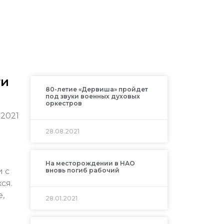
ти
80-летие «Дервиша» пройдет
под звуки военных духовых
оркестров
 2021
28.08.2021
На месторождении в НАО
и с
вновь погиб рабочий
ся.
,
28.01.2021