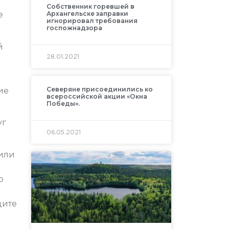
Собственник горевшей в
е
Архангельске заправки
игнорировал требования
госпожнадзора
й
28.01.2021
Северяне присоединились ко
ие
всероссийской акции «Окна
Победы».
уг
06.05.2021
 или
о
дите