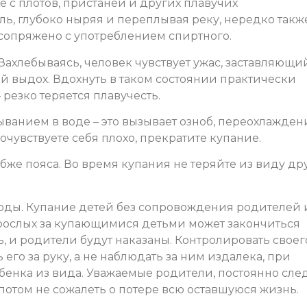
е с плотов, пристаней и других плавучих
ь, глубоко ныряя и переплывая реку, нередко такж
 сопряжено с употреблением спиртного.
 Захлебываясь, человек чувствует ужас, заставляющи
й выдох. Вдохнуть в таком состоянии практически
 резко теряется плавучесть.
ванием в воде – это вызывает озноб, переохлажден
почувствуете себя плохо, прекратите купание.
лубже пояса. Во время купания не теряйте из виду др
 воды. Купание детей без сопровождения родителей
зрослых за купающимися детьми может закончиться
ь, и родители будут наказаны. Контролировать своег
 его за руку, а не наблюдать за ним издалека, при
бенка из вида. Уважаемые родители, постоянно сле
ы потом не сожалеть о потере всю оставшуюся жизнь.