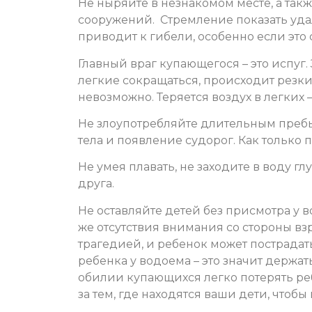
Не ныряйте в незнакомом месте, а такж
сооружений. Стремление показать удал
приводит к гибели, особенно если это
Главный враг купающегося – это испуг.
легкие сокращаться, происходит резки
невозможно. Теряется воздух в легких –
Не злоупотребляйте длительным пребы
тела и появление судорог. Как только 
Не умея плавать, не заходите в воду г
друга.
Не оставляйте детей без присмотра у
же отсутствия внимания со стороны в
трагедией, и ребенок может пострадат
ребенка у водоема – это значит держать
обилии купающихся легко потерять ре
за тем, где находятся ваши дети, чтоб