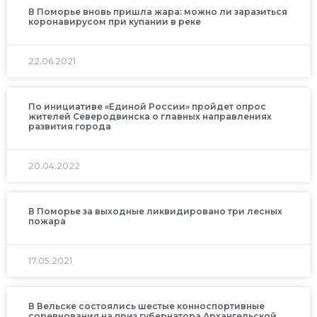
В Поморье вновь пришла жара: можно ли заразиться
коронавирусом при купании в реке
22.06.2021
По инициативе «Единой России» пройдет опрос
жителей Северодвинска о главных направлениях
развития города
20.04.2022
В Поморье за выходные ликвидировано три лесных
пожара
17.05.2021
В Вельске состоялись шестые конноспортивные
соревнования на приз губернатора Архангельской