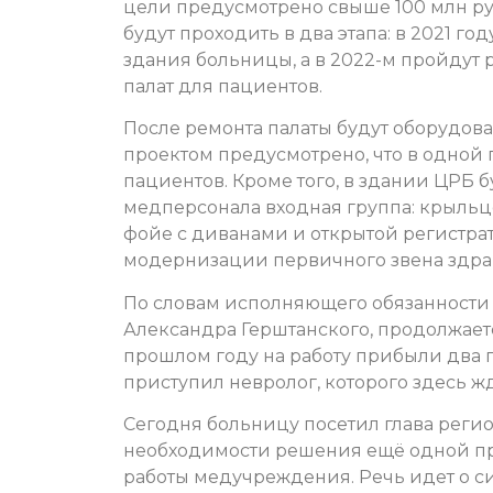
цели предусмотрено свыше 100 млн р
будут проходить в два этапа: в 2021 г
здания больницы, а в 2022-м пройдут 
палат для пациентов.
После ремонта палаты будут оборудов
проектом предусмотрено, что в одной 
пациентов. Кроме того, в здании ЦРБ 
медперсонала входная группа: крыльц
фойе с диванами и открытой регистра
модернизации первичного звена здрав
По словам исполняющего обязанности
Александра Герштанского, продолжает
прошлом году на работу прибыли два пе
приступил невролог, которого здесь жд
Сегодня больницу посетил глава регио
необходимости решения ещё одной пр
работы медучреждения. Речь идет о с