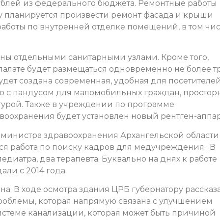
ублей из федерального бюджета. Ремонтные работы
оду планируется произвести ремонт фасада и крыши
работы по внутренней отделке помещений, в том чи
аны отдельными санитарными узлами. Кроме того,
палате будет размещаться одновременно не более т
будет создана современная, удобная для посетителе
о с пандусом для маломобильных граждан, простор
турой. Также в учреждении по программе
оохранения будет установлен новый рентген-аппар
 министра здравоохранения Архангельской области
ся работа по поиску кадров для медучреждения. В
диатра, два терапевта. Буквально на днях к работе
али с 2014 года.
на. В ходе осмотра здания ЦРБ губернатору рассказ
облемы, которая напрямую связана с улучшением
истеме канализации, которая может быть причиной