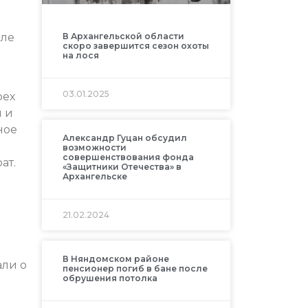
сле
В Архангельской области
скоро завершится сезон охоты
на лося
03.01.2025
рех
й и
ное
Александр Гуцан обсудил
возможности
совершенствования фонда
ат.
«Защитники Отечества» в
Архангельске
21.02.2024
В Няндомском районе
али о
пенсионер погиб в бане после
обрушения потолка