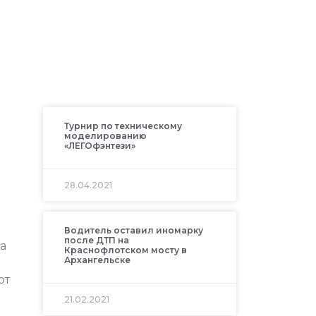
Турнир по техническому
моделированию
«ЛЕГОфэнтези»
28.04.2021
Водитель оставил иномарку
после ДТП на
а
Краснофлотском мосту в
Архангельске
от
21.02.2021