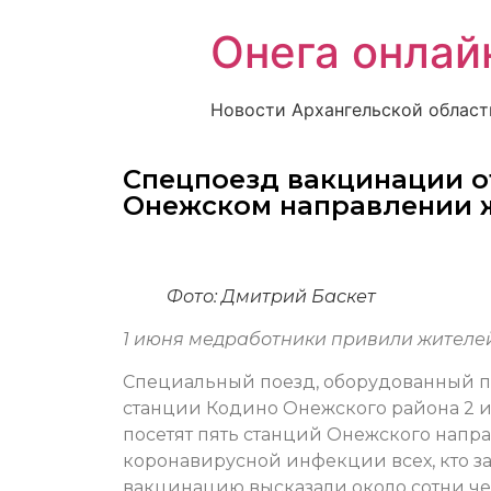
Онега онлай
Новости Архангельской област
Спецпоезд вакцинации от
Онежском направлении 
Фото: Дмитрий Баскет
1 июня медработники привили жителей
Специальный поезд, оборудованный по
станции Кодино Онежского района 2 и
посетят пять станций Онежского напр
коронавирусной инфекции всех, кто з
вакцинацию высказали около сотни че