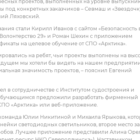
ресных проектов, выполненных на уровне выпускни
 под конкретных заказчиков – Севмаш и «Звездочку
ний Ляховский.
ания стали Кирилл Иванов с сайтом «Безопасность 
 «Волонтерство 29» и Роман Шехин с приложением
ификаты на целевое обучение от СПО «Арктика».
ровались на ребят, чьи проекты выполнены на выс
будущем мы хотели бы видеть на нашем предприятии
льная значимость проектов, – пояснил Евгений
шел в сотрудничестве с Институтом судостроения и
 Обучающимся предложили разработать фирменный
СПО «Арктика» или веб-приложение.
 команда Юлии Никитиной и Михаила Ярыкова, кот
ейки светодиодных светильников, второе место з
л Зобов. Лучшее приложение представили Алина Оре
рнет-ресурс НКО Северодвинска»). Наставником