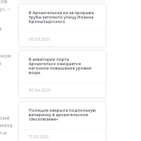
ков
», −
В Архангельске из-за прорыва
трубы затопило улицу Иоанна
Кронштадтского
в
05.03.2021
оком
В акватории порта
.
Архангельск ожидается
нагонное повышение уровня
воды
30.04.2021
Полиция накрыла подпольную
вечеринку в архангельском
орые
«Эксклюзиве»
аняла
л и
17.02.2021