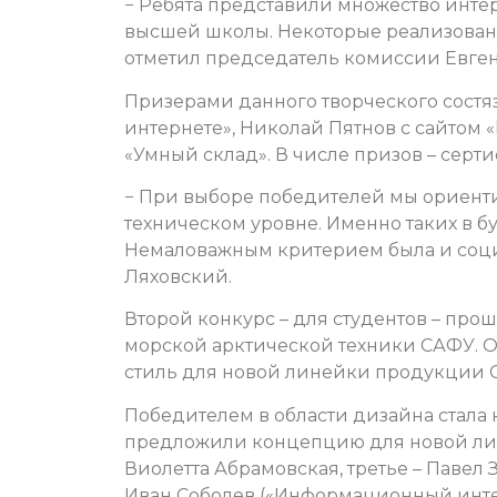
− Ребята представили множество инте
высшей школы. Некоторые реализованы
отметил председатель комиссии Евге
Призерами данного творческого состяз
интернете», Николай Пятнов с сайтом
«Умный склад». В числе призов – серт
− При выборе победителей мы ориенти
техническом уровне. Именно таких в 
Немаловажным критерием была и социа
Ляховский.
Второй конкурс – для студентов – про
морской арктической техники САФУ.
стиль для новой линейки продукции 
Победителем в области дизайна стала
предложили концепцию для новой лин
Виолетта Абрамовская, третье – Паве
Иван Соболев («Информационный инте