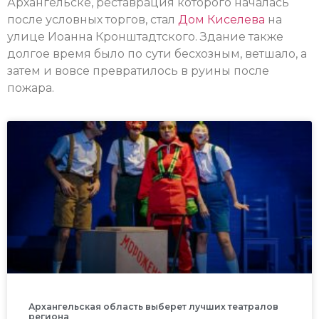
Архангельске, реставрация которого началась
после условных торгов, стал
Дом Киселева
на
улице Иоанна Кронштадтского. Здание также
долгое время было по сути бесхозным, ветшало, а
затем и вовсе превратилось в руины после
пожара.
Архангельская область выберет лучших театралов
региона