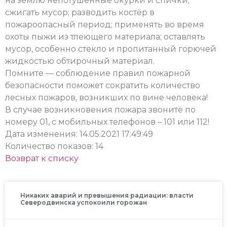
на землю непотушенные окурки и спички;
сжигать мусор; разводить костёр в
пожароопасный период; применять во время
охоты пыжи из тлеющего материала; оставлять
мусор, особенно стекло и пропитанный горючей
жидкостью обтирочный материал.
Помните — соблюдение правил пожарной
безопасности поможет сократить количество
лесных пожаров, возникших по вине человека!
В случае возникновения пожара звоните по
номеру 01, с мобильных телефонов – 101 или 112!
Дата изменения: 14.05.2021 17:49:49
Количество показов: 14
Возврат к списку
Никаких аварий и превышения радиации: власти
Северодвинска успокоили горожан