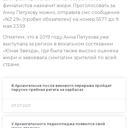
финалистов назначит жюри. Проголосовать за
Анну Петухову можно, отправив смс-сообщение
«NZ 29» (пробел обязателен) на номер 5577 до 9
мая 23:59.
Отметим, что в 2019 году Анна Петухова уже
выступала за регион в вокальном состязании
«Юная Звезда», где была также высоко оценена
жюри и завоевала симпатии зрителей по всей
стране.
В Архангельске после векового перерыва пройдет
парусно-гребная регата на карбасах
07.07.2021
У Архангельского педколледжа появился свой
мини-стадион