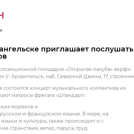
н
и
хангельске приглашает послушать
ов
кспозиционной площадке «Открытая палуба» верфи
г. Архангельск, наб. Северной Двины, 17, строение 
ве состоится концерт музыкального коллектива из
упают матросы фрегата «Штандарт».
ских моряков и
русском и французском языках. В море, на
языки и культуры, также происходит и с
ие странствия, ветер, паруса, труд