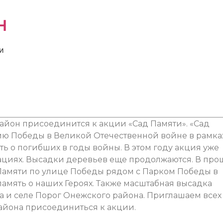
н
и
йон присоединится к акции «Сад Памяти». «Сад
ию Победы в Великой Отечественной войне в рамка
ь о погибших в годы войны. В этом году акция уже
зациях. Высадки деревьев еще продолжаются. В пр
 Памяти по улице Победы рядом с Парком Победы в
амять о наших Героях. Также масштабная высадка
 и селе Порог Онежского района. Приглашаем всех
йона присоединиться к акции.