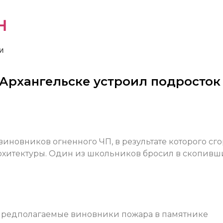
н
и
 Архангельске устроил подросток
иновников огненного ЧП, в результате которого сг
рхитектуры. Один из школьников бросил в скопив
предполагаемые виновники пожара в памятнике