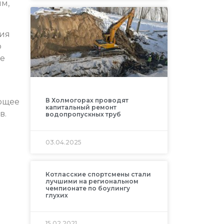
им,
ния
о
же
В Холмогорах проводят
ующее
капитальный ремонт
в.
водопропускных труб
03.04.2025
Котласские спортсмены стали
лучшими на региональном
чемпионате по боулингу
глухих
15.02.2021