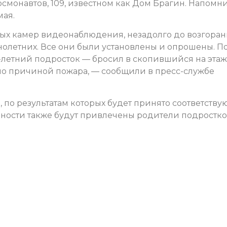
осмонавтов, 109, известном как Дом Брагин. Напомн
мая.
ых камер видеонаблюдения, незадолго до возгора
олетних. Все они были установлены и опрошены. П
летний подросток — бросил в скопившийся на эта
ало причиной пожара, — сообщили в пресс-службе
 по результатам которых будет принято соответств
нности также будут привлечены родители подростко