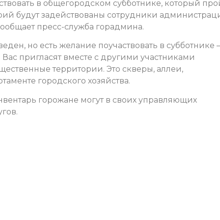
твовать в общегородском субботнике, который про
орий будут задействованы сотрудники администрац
сообщает пресс-служба горадмина.
еден, но есть желание поучаствовать в субботнике 
 Вас пригласят вместе с другими участниками
ественные территории. Это скверы, аллеи,
таменте городского хозяйства.
нвентарь горожане могут в своих управляющих
гов.