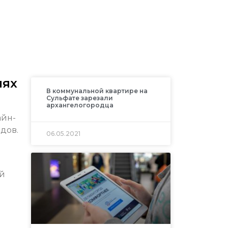
иях
В коммунальной квартире на
Сульфате зарезали
архангелогородца
айн-
дов.
06.05.2021
ей