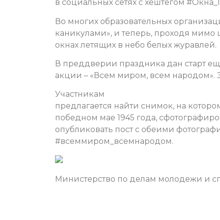
в социальных сетях с хештегом #Окна
Во многих образовательных организа
каникулами», и теперь, проходя мимо 
окнах летящих в небо белых журавлей.
В преддверии праздника дан старт е
акции – «Всем миром, всем народом».
Участникам
предлагается найти снимок, на котором
победном мае 1945 года, сфотографиро
опубликовать пост с обеими фотографи
#всеммиром_всемнародом.
Министерство по делам молодежи и сп