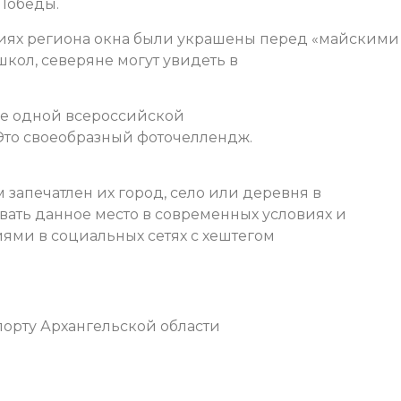
_Победы.
циях региона окна были украшены перед «майскими
школ, северяне могут увидеть в
ще одной всероссийской
 Это своеобразный фоточеллендж.
 запечатлен их город, село или деревня в
вать данное место в современных условиях и
ями в социальных сетях с хештегом
орту Архангельской области