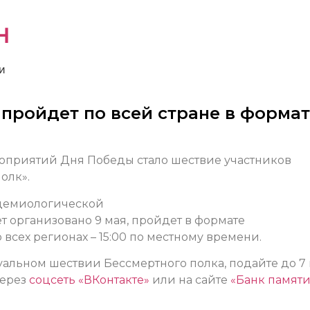
н
и
пройдет по всей стране в формат
роприятий Дня Победы стало шествие участников
олк».
идемиологической
т организовано 9 мая, пройдет в формате
всех регионах – 15:00 по местному времени.
туальном шествии Бессмертного полка, подайте до 7
через
соцсеть «ВКонтакте»
или на сайте
«Банк памяти