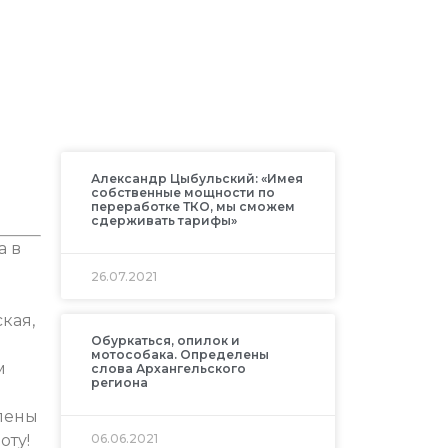
Александр Цыбульский: «Имея
собственные мощности по
переработке ТКО, мы сможем
сдерживать тарифы»
а в
26.07.2021
кая,
Обуркаться, опилок и
мотособака. Определены
м
слова Архангельского
региона
лены
оту!
06.06.2021