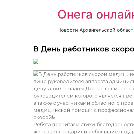
Онега онлай
Новости Архангельской област
В День работников ско
лице руководителя аппарата админист
депутатов Светланы Драган совместно с
руководителем которого является пре
а также с участниками областного про
медицинской помощи с профессионал
скорой!».
Ребята прочитали стихи-благодарност
женсовета подарили небольшие подарк