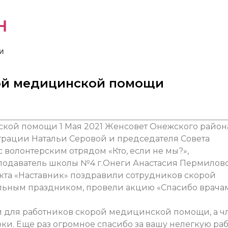
н
и
рой медицинской помощи
1 Мая 2021
Женсовет Онежского район
рации Натальи Серовой и председателя Совета
 волонтерским отрядом «Кто, если не мы?»,
подаватель школы №4 г.Онеги Анастасия Пермиловс
екта «Наставник» поздравили сотрудников скорой
ьным праздником, провели акцию «Спасибо врача
и для работников скорой медицинской помощи, а ч
и. Еще раз огромное спасибо за вашу нелегкую раб