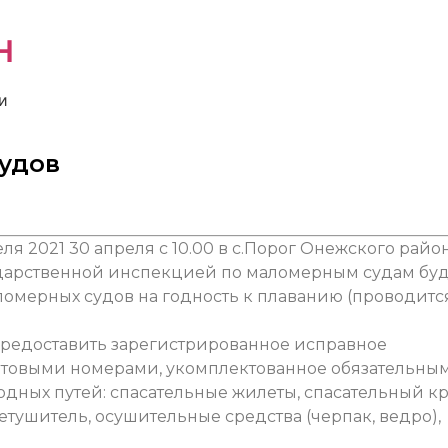
н
и
удов
еля 2021
30 апреля с 10.00 в с.Порог Онежского райо
сударственной инспекцией по маломерным судам бу
омерных судов на годность к плаванию (проводитс
предоставить зарегистрированное исправное
ртовыми номерами, укомплектованное обязательны
дных путей: спасательные жилеты, спасательный кр
етушитель, осушительные средства (черпак, ведро),