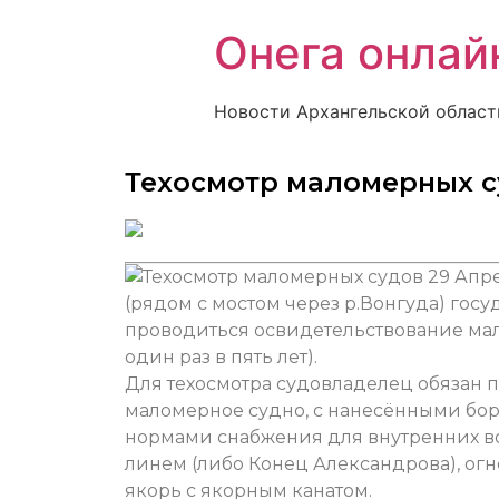
Онега онлай
Новости Архангельской област
Техосмотр маломерных с
29 Апр
(рядом с мостом через р.Вонгуда) го
проводиться освидетельствование мал
один раз в пять лет).
Для техосмотра судовладелец обязан 
маломерное судно, с нанесёнными бо
нормами снабжения для внутренних во
линем (либо Конец Александрова), огн
якорь с якорным канатом.