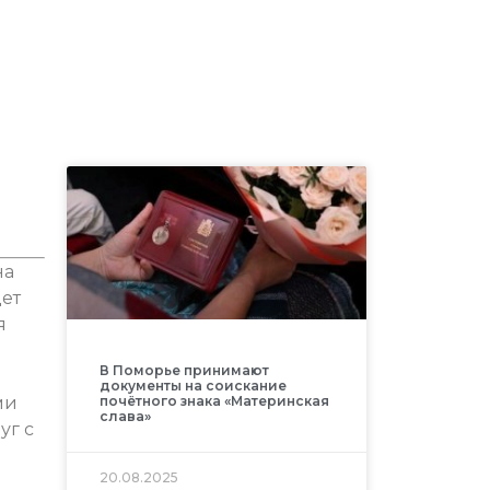
на
дет
я
В Поморье принимают
документы на соискание
ми
почётного знака «Материнская
слава»
уг с
20.08.2025