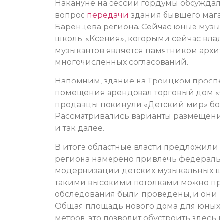
Накануне на сессии гордумы обсужд
вопрос
передачи
здания бывшего мага
Баренцева региона. Сейчас юные муз
школы «Ксения», которыми сейчас вла
музыкантов является памятником архи
многочисленных согласований.
Напомним, здание на Троицком просп
помещения арендовал торговый дом «С
продавцы покинули «Детский мир» боле
Рассматривались варианты размещени
и так далее.
В итоге областные власти предложили
региона намерено привлечь федераль
модернизации детских музыкальных шк
такими высокими потолками можно пр
обследования были проведены, и они 
Общая площадь нового дома для юных 
метров, это позволит обустроить здесь