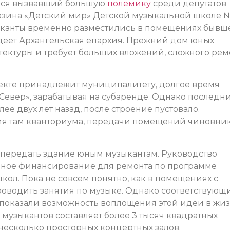
ался вызвавший большую
полемику
среди депутатов
зина «Детский мир» Детской музыкальной школе 
ыканты временно разместились в помещениях бывш
деет Архангельская епархия. Прежний дом юных
тектуры и требует больших вложений, сложного рем
екте принадлежит муниципалитету, долгое время
евер», зарабатывая на субаренде. Однако последн
е двух лет назад, после строение пустовало.
я там кванториума, передачи помещений чиновни
 передать здание юным музыкантам. Руководство
ное финансирование для ремонта по программе
ол. Пока не совсем понятно, как в помещениях с
оводить занятия по музыке. Однако соответствующ
показали возможность воплощения этой идеи в жиз
музыкантов составляет более 3 тысяч квадратных
 несколько просторных концертных залов.