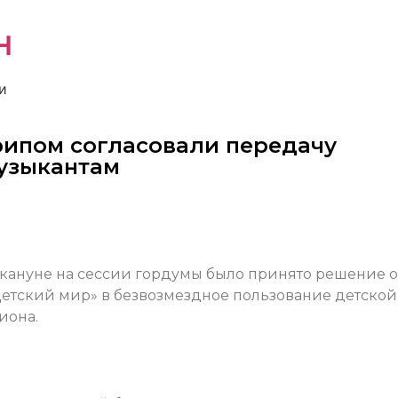
н
и
рипом согласовали передачу
узыкантам
кануне на сессии гордумы было принято решение о
етский мир» в безвозмездное пользование детской
иона.