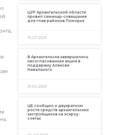
№1
ЦУР Архангельской области
ей
провел семинар-совещание
для глав районов Поморья
онта,
01.07.2021
ие
В Архангельске завершились
несогласованная акция в
поддержку Алексея
Навального
кам
21.04.2021
ЦБ сообщил о двукратном
росте средств архангельских
ие
застройщиков на эскроу-
счетах
нь.