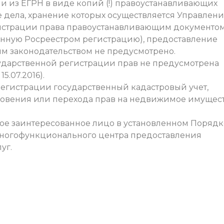
 из ЕГРН в виде копий (!) правоустанавливающих
 дела, хранение которых осуществляется Управлени
гистрации права правоустанавливающим документом
енную Росреестром регистрацию), предоставление
м законодательством не предусмотрено.
сударственной регистрации прав не предусмотрена
5.07.2016).
 регистрации государственный кадастровый учет,
новения или перехода прав на недвижимое имущес
ое заинтересованное лицо в установленном Порядке
многофункционального центра предоставления
уг.