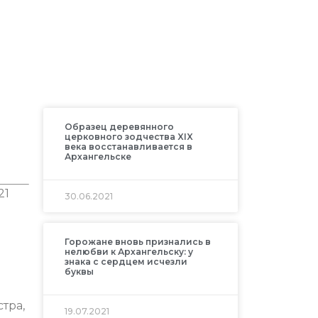
Образец деревянного
церковного зодчества XIX
века восстанавливается в
Архангельске
21
30.06.2021
Горожане вновь признались в
нелюбви к Архангельску: у
знака с сердцем исчезли
буквы
тра,
19.07.2021