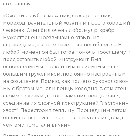
сгоревшая…
«Охотник, рыбак, механик, столяр, печник,
мореход, рачительный хозяин и просто хороший
человек. Отец был очень добр, мудр, храбр,
мужественен, чрезвычайно отзывчив,
справедлив, – вспоминает сын погибшего. – В
любой момент он был готов помочь просящему и
предоставить любой инструмент. Был
основательным, спокойным и сильным. Ещё –
большим тружеником, постоянно настроенным
на созидание. Помню, как под его руководством
мы с братом меняли венцы колодца. А сам отец
своими руками до того заменил венцы бани,
соединив их сложной конструкцией “ласточкин
хвост”. Перестроил теплицу. Прошедшим летом
он лично вставил стеклопакет и утеплил дом, в
чём ему помогали внуки».