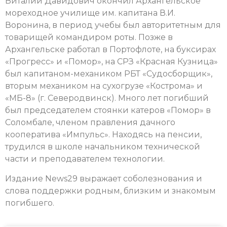
Виталий Давидович окончил Архангельское
мореходное училище им. капитана В.И.
Воронина, в период учебы был авторитетным для
товарищей командиром роты. Позже в
Архангельске работал в Портофлоте, на буксирах
«Прогресс» и «Помор», на СРЗ «Красная Кузница»
был капитаном-механиком РБТ «Судосборщик»,
вторым механиком на сухогрузе «Кострома» и
«МБ-8» (г. Северодвинск). Много лет погибший
был председателем стоянки катеров «Помор» в
Соломбале, членом правления дачного
кооператива «Импульс». Находясь на пенсии,
трудился в школе начальником технической
части и преподавателем технологии.
Издание News29 выражает соболезнования и
слова поддержки родным, близким и знакомым
погибшего.