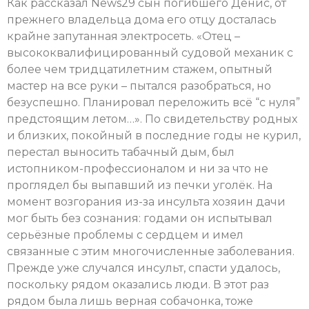
Как рассказал News29 сын погибшего Денис, от
прежнего владельца дома его отцу досталась
крайне запутанная электросеть. «Отец –
высококвалифицированный судовой механик с
более чем тридцатилетним стажем, опытный
мастер на все руки – пытался разобраться, но
безуспешно. Планировал переложить всё “с нуля”
предстоящим летом…». По свидетельству родных
и близких, покойный в последние годы не курил,
перестал выносить табачный дым, был
истопником-профессионалом и ни за что не
проглядел бы выпавший из печки уголёк. На
момент возгорания из-за инсульта хозяин дачи
мог быть без сознания: годами он испытывал
серьёзные проблемы с сердцем и имел
связанные с этим многочисленные заболевания.
Прежде уже случался инсульт, спасти удалось,
поскольку рядом оказались люди. В этот раз
рядом была лишь верная собачонка, тоже