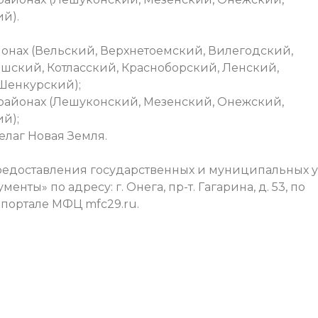
й).
айонах (Вельский, Верхнетоемский, Вилегодский,
шский, Котласский, Красноборский, Ленский,
Шенкурский);
ых районах (Лешуконский, Мезенский, Онежский,
й);
пелаг Новая Земля.
доставления государственных и муниципальных у
ты» по адресу: г. Онега, пр-т. Гагарина, д. 53, по
ном портале МФЦ mfc29.ru.