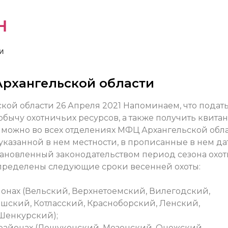
н
и
Архангельской области
26 Апреля 2021
Напоминаем, что подат
обычу охотничьих ресурсов, а также получить квит
можно во всех отделениях МФЦ Архангельской обла
казанной в нем местности, в прописанные в нем да
тановленный законодательством период сезона охот
 определены следующие сроки весенней охоты:
айонах (Вельский, Верхнетоемский, Вилегодский,
шский, Котласский, Красноборский, Ленский,
Шенкурский);
ых районах (Лешуконский, Мезенский, Онежский,