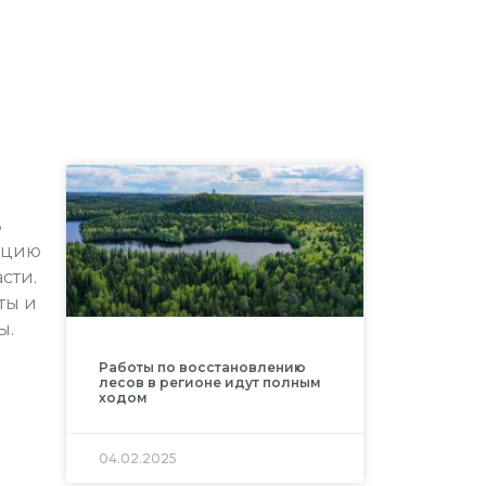
ь
анцию
сти.
ты и
ы.
Работы по восстановлению
лесов в регионе идут полным
ходом
04.02.2025