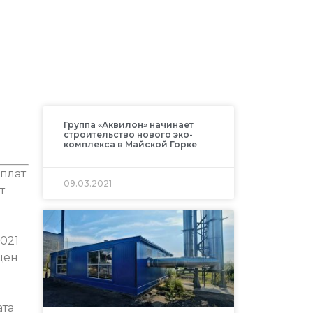
Группа «Аквилон» начинает
строительство нового эко-
комплекса в Майской Горке
плат
09.03.2021
т
021
щен
ата