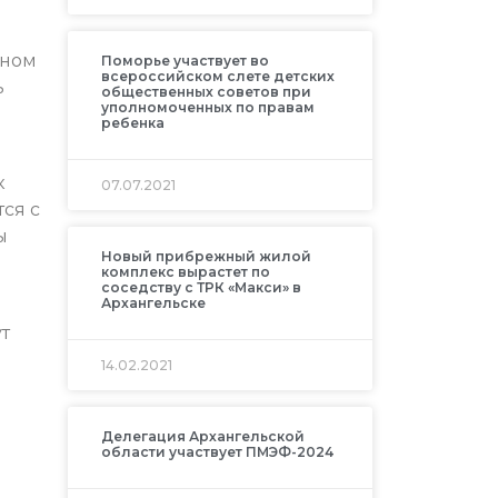
и
нном
Поморье участвует во
всероссийском слете детских
ь
общественных советов при
уполномоченных по правам
ребенка
к
07.07.2021
тся с
ы
Новый прибрежный жилой
комплекс вырастет по
соседству с ТРК «Макси» в
Архангельске
т
14.02.2021
Делегация Архангельской
области участвует ПМЭФ-2024