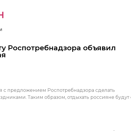
н
и
ту Роспотребнадзора объявил
ая
я с предложением Роспотребнадзора сделать
никами. Таким образом, отдыхать россияне будут с