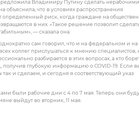
 предложила Владимиру Путину сделать нерабочим
 объяснила, что в условиях распространения
 определенный риск, когда граждане на обществе
возвращаются в них. «Такое решение позволит сделат
абильным», — сказала она.
однократно сам говорил, что и на федеральном и на
всех коллег прислушаться к мнению специалистов, 
ессионально разбирается в этих вопросах, а кто боре
, получив глубокую информацию о COVID-19. Если в
ы так и сделаем, и сегодня я соответствующий указ
и были рабочие дни с 4 по 7 мая. Теперь они буду
не выйдут во вторник, 11 мая.