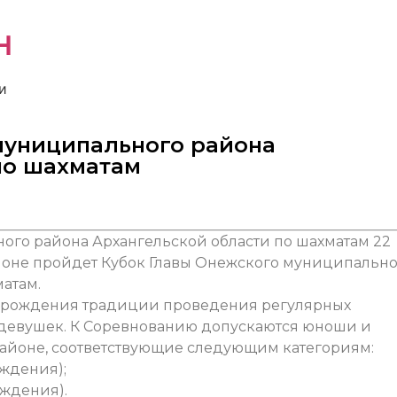
н
и
муниципального района
по шахматам
22
йоне пройдет Кубок Главы Онежского муниципально
атам.
озрождения традиции проведения регулярных
девушек. К Соревнованию допускаются юноши и
йоне, соответствующие следующим категориям:
ождения);
ождения).