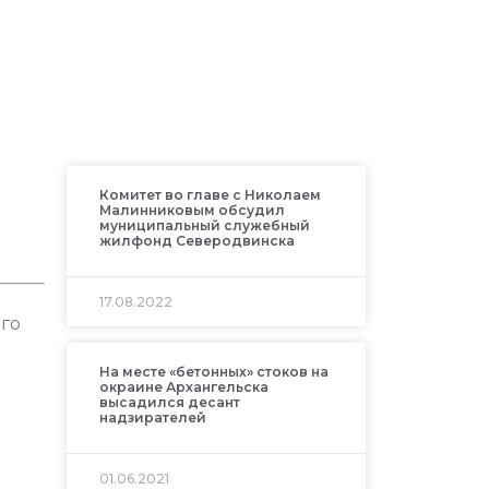
Комитет во главе с Николаем
Малинниковым обсудил
муниципальный служебный
жилфонд Северодвинска
17.08.2022
го
На месте «бетонных» стоков на
окраине Архангельска
высадился десант
надзирателей
01.06.2021