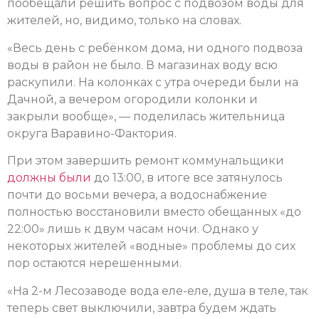
пообещали решить вопрос с подвозом воды для
жителей, но, видимо, только на словах.
«Весь день с ребёнком дома, ни одного подвоза
воды в район не было. В магазинах воду всю
раскупили. На колонках с утра очереди были на
Дачной, а вечером огородили колонки и
закрыли вообще», — поделилась жительница
округа Варавино-Фактория.
При этом завершить ремонт коммунальщики
должны были
до 13:00, в итоге все затянулось
почти до восьми вечера, а водоснабжение
полностью восстановили вместо обещанных «до
22:00» лишь к двум часам ночи. Однако у
некоторых жителей «водные» проблемы до сих
пор остаются нерешенными.
«На 2-м Лесозаводе вода еле-еле, душа в теле, так
теперь свет выключили, завтра будем ждать