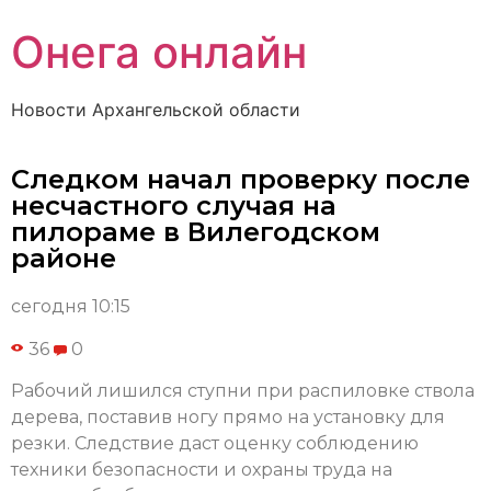
Онега онлайн
Новости Архангельской области
Следком начал проверку после
несчастного случая на
пилораме в Вилегодском
районе
сегодня 10:15
36
0
Рабочий лишился ступни при распиловке ствола
дерева, поставив ногу прямо на установку для
резки. Следствие даст оценку соблюдению
техники безопасности и охраны труда на