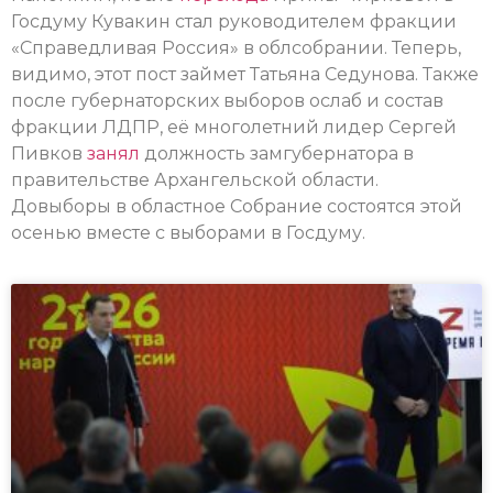
Госдуму Кувакин стал руководителем фракции
«Справедливая Россия» в облсобрании. Теперь,
видимо, этот пост займет Татьяна Седунова. Также
после губернаторских выборов ослаб и состав
фракции ЛДПР, её многолетний лидер Сергей
Пивков
занял
должность замгубернатора в
правительстве Архангельской области.
Довыборы в областное Собрание состоятся этой
осенью вместе с выборами в Госдуму.