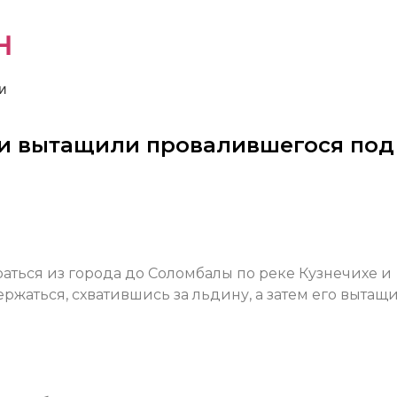
н
и
ли вытащили провалившегося под
ться из города до Соломбалы по реке Кузнечихе и
ржаться, схватившись за льдину, а затем его вытащ