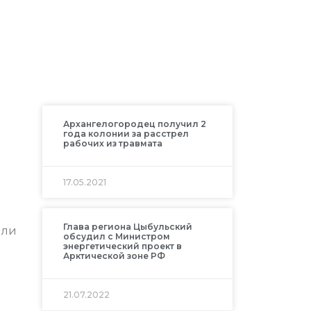
Архангелогородец получил 2
года колонии за расстрел
рабочих из травмата
17.05.2021
Глава региона Цыбульский
или
обсудил с Министром
энергетический проект в
Арктической зоне РФ
21.07.2022