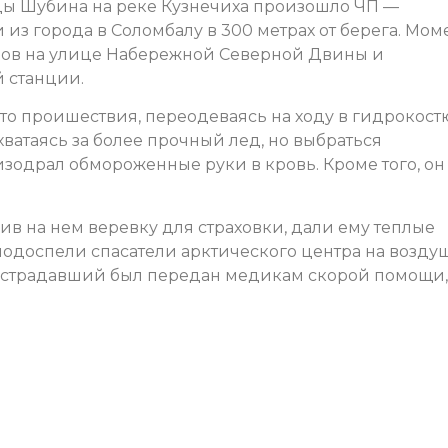
ицы Шубина на реке Кузнечиха произошло ЧП —
из города в Соломбалу в 300 метрах от берега. Мом
мов на улице Набережной Северной Двины и
 станции.
то проишествия, переодеваясь на ходу в гидрокост
хватаясь за более прочный лед, но выбраться
изодрал обмороженные руки в кровь. Кроме того, он
в на нем веревку для страховки, дали ему теплые
 подоспели спасатели арктического центра на возд
Пострадавший был передан медикам скорой помощи,