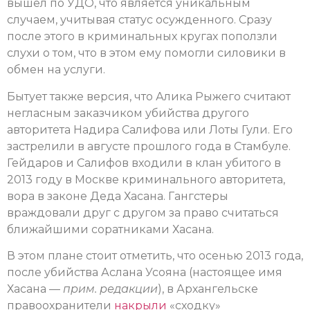
вышел по УДО, что является уникальным
случаем, учитывая статус осужденного. Сразу
после этого в криминальных кругах поползли
слухи о том, что в этом ему помогли силовики в
обмен на услуги.
Бытует также версия, что Алика Рыжего считают
негласным заказчиком убийства другого
авторитета Надира Салифова или Лоты Гули. Его
застрелили в августе прошлого года в Стамбуле.
Гейдаров и Салифов входили в клан убитого в
2013 году в Москве криминального авторитета,
вора в законе Деда Хасана. Гангстеры
враждовали друг с другом за право считаться
ближайшими соратниками Хасана.
В этом плане стоит отметить, что осенью 2013 года,
после убийства Аслана Усояна (настоящее имя
Хасана —
прим. редакции
), в Архангельске
правоохранители
накрыли
«сходку»