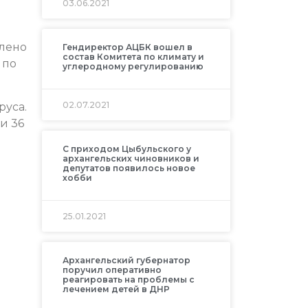
03.06.2021
влено
Гендиректор АЦБК вошел в
состав Комитета по климату и
 по
углеродному регулированию
02.07.2021
руса.
и 36
С приходом Цыбульского у
архангельских чиновников и
депутатов появилось новое
хобби
25.01.2021
Архангельский губернатор
поручил оперативно
реагировать на проблемы с
лечением детей в ДНР