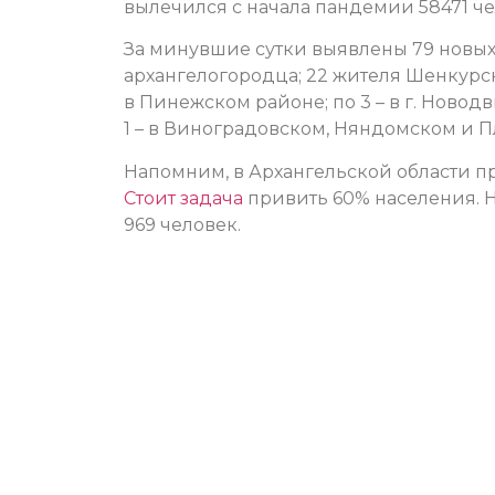
вылечился с начала пандемии 58471 че
За минувшие сутки выявлены 79 новых 
архангелогородца; 22 жителя Шенкурск
в Пинежском районе; по 3 – в г. Новод
1 – в Виноградовском, Няндомском и 
Напомним, в Архангельской области п
Стоит задача
привить 60% населения. 
969 человек.