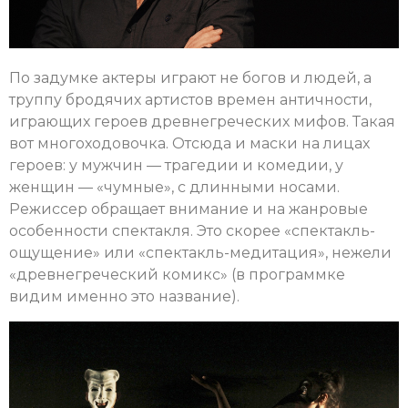
По задумке актеры играют не богов и людей, а
труппу бродячих артистов времен античности,
играющих героев древнегреческих мифов. Такая
вот многоходовочка. Отсюда и маски на лицах
героев: у мужчин — трагедии и комедии, у
женщин — «чумные», с длинными носами.
Режиссер обращает внимание и на жанровые
особенности спектакля. Это скорее «спектакль-
ощущение» или «спектакль-медитация», нежели
«древнегреческий комикс» (в программке
видим именно это название).