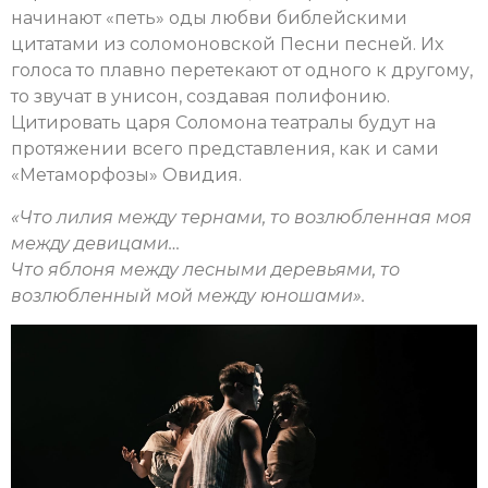
начинают «петь» оды любви библейскими
цитатами из соломоновской Песни песней. Их
голоса то плавно перетекают от одного к другому,
то звучат в унисон, создавая полифонию.
Цитировать царя Соломона театралы будут на
протяжении всего представления, как и сами
«Метаморфозы» Овидия.
«
Что лилия между тернами, то возлюбленная моя
между девицами…
Что яблоня между лесными деревьями, то
возлюбленный мой между юношами
»
.