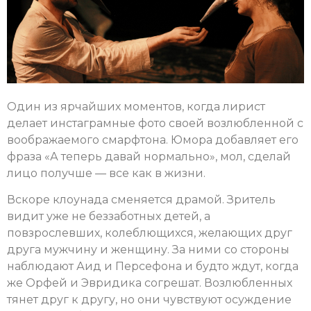
Один из ярчайших моментов, когда лирист
делает инстаграмные фото своей возлюбленной с
воображаемого смарфтона. Юмора добавляет его
фраза «А теперь давай нормально», мол, сделай
лицо получше — все как в жизни.
Вскоре клоунада сменяется драмой. Зритель
видит уже не беззаботных детей, а
повзрослевших, колеблющихся, желающих друг
друга мужчину и женщину. За ними со стороны
наблюдают Аид и Персефона и будто ждут, когда
же Орфей и Эвридика согрешат. Возлюбленных
тянет друг к другу, но они чувствуют осуждение