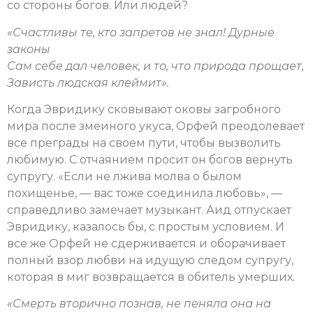
со стороны богов. Или людей?
«
Счастливы те, кто запретов не знал! Дурные
законы
Сам себе дал человек, и то, что природа прощает,
Зависть людская клеймит
»
.
Когда Эвридику сковывают оковы загробного
мира после змеиного укуса, Орфей преодолевает
все преграды на своем пути, чтобы вызволить
любимую. С отчаянием просит он богов вернуть
супругу. «Если не лжива молва о былом
похищенье, — вас тоже соединила любовь», —
справедливо замечает музыкант. Аид отпускает
Эвридику, казалось бы, с простым условием. И
все же Орфей не сдерживается и оборачивает
полный взор любви на идущую следом супругу,
которая в миг возвращается в обитель умерших.
«
Смерть вторично познав, не пеняла она на