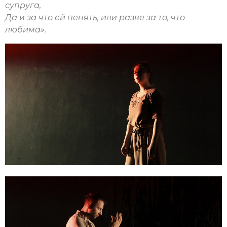
супруга,
Да и за что ей пенять, или разве за то, что
любима
»
.