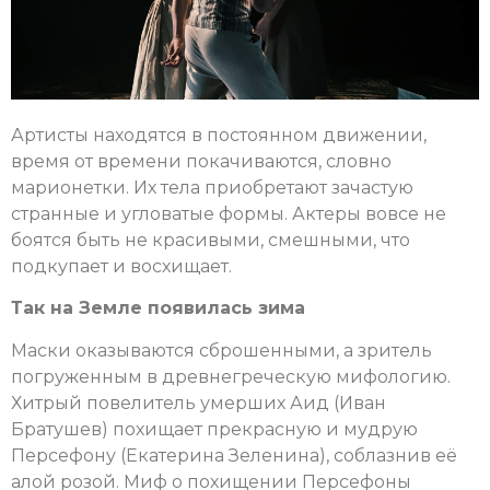
Артисты находятся в постоянном движении,
время от времени покачиваются, словно
марионетки. Их тела приобретают зачастую
странные и угловатые формы. Актеры вовсе не
боятся быть не красивыми, смешными, что
подкупает и восхищает.
Так на Земле появилась зима
Маски оказываются сброшенными, а зритель
погруженным в древнегреческую мифологию.
Хитрый повелитель умерших Аид (Иван
Братушев) похищает прекрасную и мудрую
Персефону (Екатерина Зеленина), соблазнив её
алой розой. Миф о похищении Персефоны