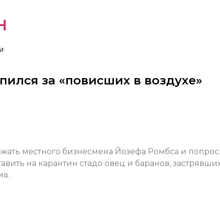
н
и
пился за «повисших в воздухе»
ать местного бизнесмена Йозефа Ромбса и попро
вить на карантин стадо овец и баранов, застрявших
ия.