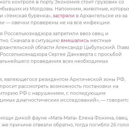
ного контроля в порту Экономия стоит грузовик со
прибывших из Молдовы. Напомним, животные, которы
и «Уемская бурёнка»,
застряли
в Архангельске из-за
и — овечки проверены не на все инфекции.
 Россельхознадзора запретили ввоз овец и
тно. Сначала в ситуацию
вмешались
местные
Архангельской области Александр Цыбульский. Глав
 Россельхознадзора Сергея Данкверта с просьбой
 дальнейшего проведения всех необходимых
, являющегося резидентом Арктической зоны РФ,
 просит рассмотреть возможность постановки на
рриторию РФ с нарушением, с последующим
димых диагностических исследований», — говоритс
мощи дикой фауне «Мата-Мата» Елена Фокина, овец
 же причине отвезли обратно, тогда погибло 26 голо