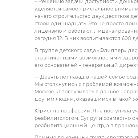
– Решению задачи доступности дошкол
уделяется самое пристальное внимание,
начато строительство двух десятков де
строй одиннадцать. Это не просто пр
лицензию и работают. Лицензированны
сегодня 12. В них воспитываются 600 д
В группе детского сада «Флиппер» дес
ограниченными возможностями здоров
его основателей – генеральный директ
— Девять лет назад в нашей семье род
Мы столкнулись с проблемой возможно
Москве. Я погрузилась в данное напра
другим людям, оказавшимся в такой ж
Юрист по профессии, Яна поступила у
реабилитологом. Супруги совместно с
реабилитационный центр, а в прошлом 
Помимо привычных групп, спортзала, 