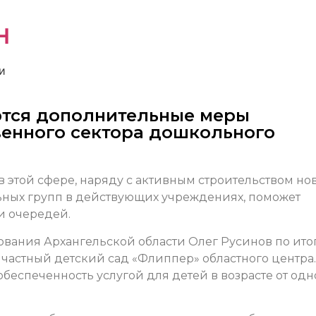
н
и
ются дополнительные меры
енного сектора дошкольного
в этой сфере, наряду с активным строительством но
ьных групп в действующих учреждениях, поможет
и очередей.
ования Архангельской области Олег Русинов по ито
 частный детский сад «Флиппер» областного центра
обеспеченность услугой для детей в возрасте от одн