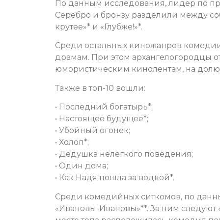
По данным исследования, лидер по про
Серебро и бронзу разделили между со
крутее»* и «Глубже!»*.
Среди остальных киножанров комедии 
драмам. При этом архангелогородцы 
юмористическим кинолентам, на долю 
Также в топ-10 вошли:
• Последний богатырь*;
• Настоящее будущее*;
• Убойный огонек;
• Холоп*;
• Дедушка нелегкого поведения;
• Один дома;
• Как Надя пошла за водкой*.
Среди комедийных ситкомов, по данн
«Ивановы-Ивановы»**. За ним следуют «