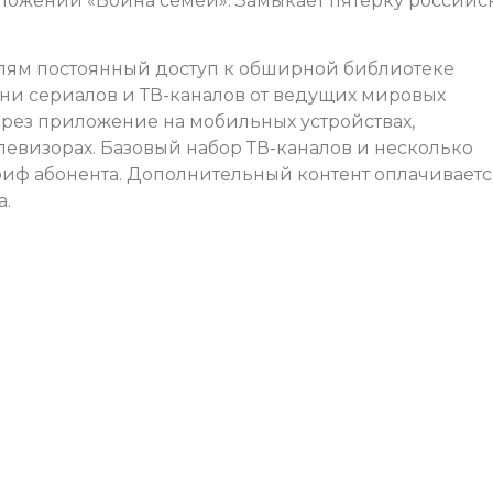
ложений «Война семей». Замыкает пятерку россий
елям постоянный доступ к обширной библиотеке
тни сериалов и ТВ-каналов от ведущих мировых
рез приложение на мобильных устройствах,
левизорах. Базовый набор ТВ-каналов и несколько
ариф абонента. Дополнительный контент оплачиваетс
а.