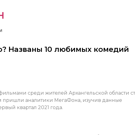
н
и
но? Названы 10 любимых комедий
льмами среди жителей Архангельской области с
м пришли аналитики МегаФона, изучив данные
ервый квартал 2021 года.