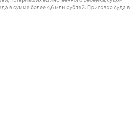
шей, потерявших единственного ребенка, судом
а в сумме более 4,6 млн рублей. Приговор суда в