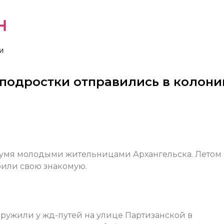
н
и
-подростки отправились в колон
умя молодыми жительницами Архангельска. Летом 
били свою знакомую.
аружили у жд-путей на улице Партизанской в