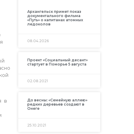
Архангельск примет показ
документального фильма
«Путь» о капитанах атомных
ледоколов
з
08.04.2026
ия
Проект «Социальный десант»
ый
стартует в Поморье 5 августа
асно
лкой
02.08.2021
До весны: «Семейную аллею»
я в
редких деревьев создают в
Онеге
и
25.10.2021