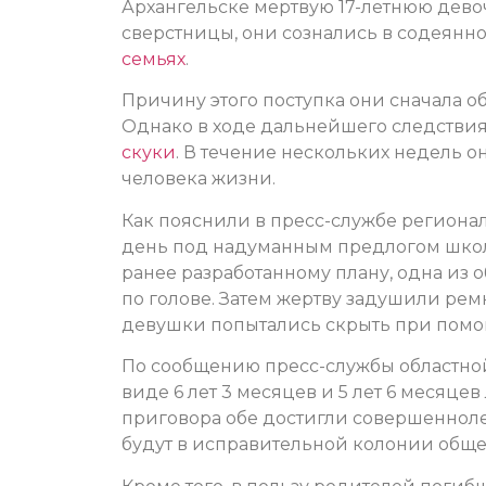
Архангельске мертвую 17-летнюю девоч
сверстницы, они сознались в содеянно
семьях
.
Причину этого поступка они сначала об
Однако в ходе дальнейшего следствия
скуки
. В течение нескольких недель 
человека жизни.
Как пояснили в пресс-службе региона
день под надуманным предлогом школ
ранее разработанному плану, одна из
по голове. Затем жертву задушили рем
девушки попытались скрыть при помо
По сообщению пресс-службы областно
виде 6 лет 3 месяцев и 5 лет 6 месяце
приговора обе достигли совершеннолет
будут в исправительной колонии обще