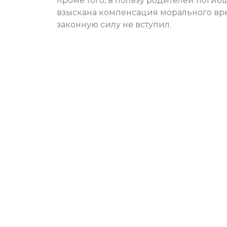
Кроме того, в пользу родителей погиб
взыскана компенсация морального вред
законную силу не вступил.