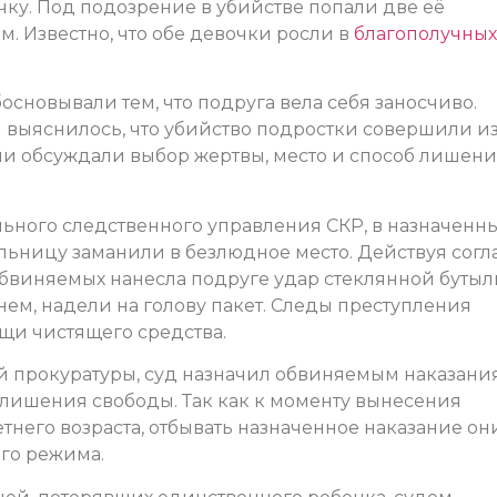
ку. Под подозрение в убийстве попали две её
м. Известно, что обе девочки росли в
благополучных
основывали тем, что подруга вела себя заносчиво.
 выяснилось, что убийство подростки совершили и
они обсуждали выбор жертвы, место и способ лишен
льного следственного управления СКР, в назначенн
ьницу заманили в безлюдное место. Действуя согл
 обвиняемых нанесла подруге удар стеклянной буты
нем, надели на голову пакет. Следы преступления
щи чистящего средства.
й прокуратуры, суд назначил обвиняемым наказани
в лишения свободы. Так как к моменту вынесения
него возраста, отбывать назначенное наказание он
го режима.